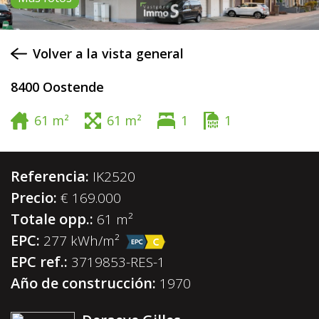
Volver a la vista general
8400 Oostende
61 m²
61 m²
1
1
Referencia:
IK2520
Precio:
€ 169.000
Totale opp.:
61 m²
EPC:
277 kWh/m²
EPC ref.:
3719853-RES-1
Año de construcción:
1970