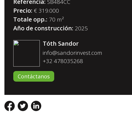
Referencia:
SB484CC
Precio:
€ 319.000
Totale opp.:
70 m²
Año de construcción:
2025
Tóth Sandor
info@sandorinvest.com
+32 478035268
Contáctanos